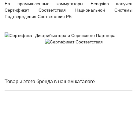
зависимости от подключаемых внешних АКБ
На промышленные коммутаторы Hengsion получен
Сертификат Соответствия Национальной Системы
Подтверждения Соответствия РБ.
Оборудование связи и решения для электрических
подстанций
Кабели для промышленных сетей в новом каталоге ANC
Товары этого бренда в нашем каталоге