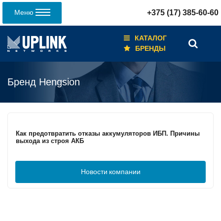
Меню
+375 (17) 385-60-60
КАТАЛОГ
БРЕНДЫ
Бренд Hengsion
Кабели для промышленных сетей в новом каталоге ANC
Как предотвратить отказы аккумуляторов ИБП. Причины
выхода из строя АКБ
Новости
компании
С 3–4 ноября 2025 г. инвентаризация на складе. Отгрузка
товара производиться не будет!
ИБП с мощным зарядным устройством и