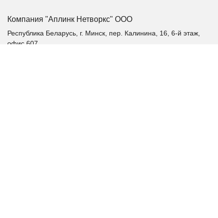
Компания "Аплинк Нетворкс" ООО
Республика Беларусь, г. Минск, пер. Калинина, 16, 6-й этаж,
офис 607
+375 (17) 385-60-60
+375 (29) 385-60-60
+375 (17) 287 36 19 (факс)
aplink@aplink.by
t.me/aplinkby
Каталог продукции
Качественное электропитание
Аккумуляторные батареи
Альтернативная энергетика
Шкафы и стойки
Шкафы распределительные
Патч-корды
Витая пара