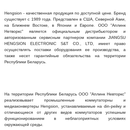
масштабируемым временем автономной работы в
зависимости от подключаемых внешних АКБ
Hengsion - качественная продукция по доступной цене. Бренд
существует с 1989 года. Представлен в США, Северной Азии,
Оборудование связи и решения для электрических
на Ближнем Востоке, в Японии и Европе. ООО "Аплинк
подстанций
Нетворкс" является официальным дистрибьютором и
авторизованным сервисным партнером компании JIANGSU
HENGSION ELECTRONIC S&T CO., LTD, имеет право
осуществлять поставки оборудования ее производства, а
Кабели для промышленных сетей в новом каталоге ANC
также несет гарантийные обязательства на территории
Республики Беларусь.
Как предотвратить отказы аккумуляторов ИБП. Причины
выхода из строя АКБ
На территории Республики Беларусь ООО "Аплинк Невторкс"
С 3–4 ноября 2025 г. инвентаризация на складе. Отгрузка
реализовывает промышленные коммутаторны и
товара производиться не будет!
медиаконвертеры Hengsion, устанавливаемые на din-рейку и
отличающиеся от других видов коммутаторов успешным
функционированием в неблагоприятных условиях
ИБП с мощным зарядным устройством и
окружающей среды.
масштабируемым временем автономной работы в