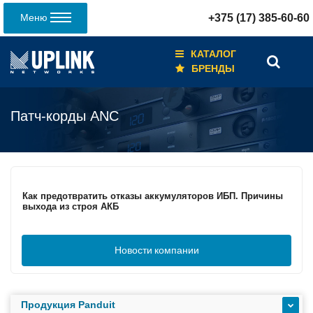
Меню
+375 (17) 385-60-60
КАТАЛОГ
БРЕНДЫ
Патч-корды ANC
Кабели для промышленных сетей в новом каталоге ANC
Как предотвратить отказы аккумуляторов ИБП. Причины
выхода из строя АКБ
Новости
компании
С 3–4 ноября 2025 г. инвентаризация на складе. Отгрузка
товара производиться не будет!
Продукция Panduit
ИБП с мощным зарядным устройством и