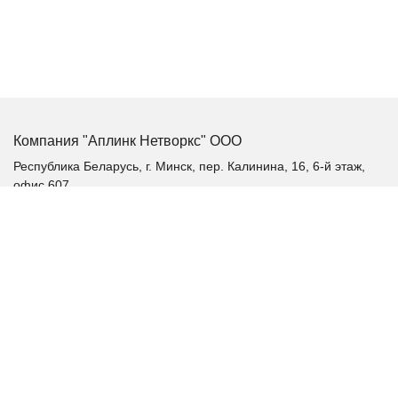
Компания "Аплинк Нетворкс" ООО
Республика Беларусь, г. Минск, пер. Калинина, 16, 6-й этаж,
офис 607
+375 (17) 385-60-60
+375 (29) 385-60-60
+375 (17) 287 36 19 (факс)
aplink@aplink.by
t.me/aplinkby
Каталог продукции
Качественное электропитание