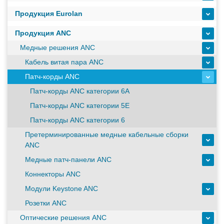
масштабируемым временем автономной работы в
Продукция Eurolan
зависимости от подключаемых внешних АКБ
Продукция ANC
Оборудование связи и решения для электрических
Медные решения ANC
подстанций
Кабель витая пара ANC
Патч-корды ANC
Патч-корды ANC категории 6А
Кабели для промышленных сетей в новом каталоге ANC
Патч-корды ANC категории 5E
Патч-корды ANC категории 6
Как предотвратить отказы аккумуляторов ИБП. Причины
Претерминированные медные кабельные сборки
выхода из строя АКБ
ANC
Медные патч-панели ANC
Коннекторы ANC
С 3–4 ноября 2025 г. инвентаризация на складе. Отгрузка
товара производиться не будет!
Модули Keystone ANC
Розетки ANC
ИБП с мощным зарядным устройством и
Оптические решения ANC