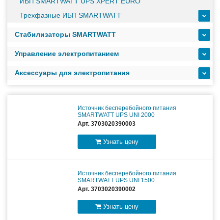
масштабируемым временем автономной работы в
ИБП SMARTWATT UPS XPERT EURO
зависимости от подключаемых внешних АКБ
Трехфазные ИБП SMARTWATT
Стабилизаторы SMARTWATT
Оборудование связи и решения для электрических
подстанций
Управление электропитанием
Аксессуары для электропитания
Кабели для промышленных сетей в новом каталоге ANC
Источник бесперебойного питания
SMARTWATT UPS UNI 2000
Арт. 3703020390003
Узнать цену
Источник бесперебойного питания
SMARTWATT UPS UNI 1500
Арт. 3703020390002
Узнать цену