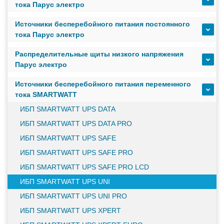
тока Парус электро
масштабируемым временем автономной работы в
зависимости от подключаемых внешних АКБ
Источники бесперебойного питания постоянного
тока Парус электро
Оборудование связи и решения для электрических
Распределительные щиты низкого напряжения
подстанций
Парус электро
Источники бесперебойного питания переменного
Кабели для промышленных сетей в новом каталоге ANC
тока SMARTWATT
ИБП SMARTWATT UPS DATA
ИБП SMARTWATT UPS DATA PRO
Как предотвратить отказы аккумуляторов ИБП. Причины
ИБП SMARTWATT UPS SAFE
выхода из строя АКБ
ИБП SMARTWATT UPS SAFE PRO
ИБП SMARTWATT UPS SAFE PRO LCD
С 3–4 ноября 2025 г. инвентаризация на складе. Отгрузка
ИБП SMARTWATT UPS UNI
товара производиться не будет!
ИБП SMARTWATT UPS UNI PRO
ИБП SMARTWATT UPS XPERT
ИБП с мощным зарядным устройством и