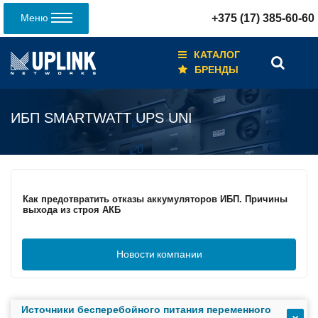
Меню
+375 (17) 385-60-60
КАТАЛОГ
БРЕНДЫ
ИБП SMARTWATT UPS UNI
Кабели для промышленных сетей в новом каталоге ANC
Как предотвратить отказы аккумуляторов ИБП. Причины
выхода из строя АКБ
Новости
компании
С 3–4 ноября 2025 г. инвентаризация на складе. Отгрузка
товара производиться не будет!
Источники бесперебойного питания переменного
ИБП с мощным зарядным устройством и