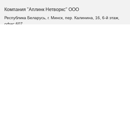
Компания "Аплинк Нетворкс" ООО
Республика Беларусь, г. Минск, пер. Калинина, 16, 6-й этаж,
офис 607
+375 (17) 385-60-60
+375 (29) 385-60-60
+375 (17) 287 36 19 (факс)
aplink@aplink.by
t.me/aplinkby
Каталог продукции
Качественное электропитание
Аккумуляторные батареи
Альтернативная энергетика
Шкафы и стойки
Шкафы распределительные
Патч-корды
Витая пара