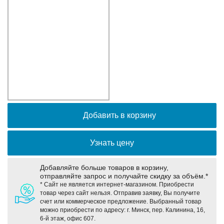
Оборудование связи и решения для электрических
подстанций
Кабели для промышленных сетей в новом каталоге ANC
Добавить в корзину
Узнать цену
Добавляйте больше товаров в корзину,
отправляйте запрос и получайте скидку за объём.*
* Сайт не является интернет-магазином. Приобрести
товар через сайт нельзя. Отправив заявку, Вы получите
счет или коммерческое предложение. Выбранный товар
можно приобрести по адресу: г. Минск, пер. Калинина, 16,
6-й этаж, офис 607.