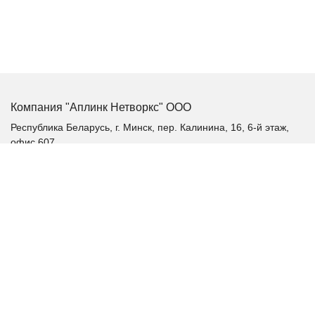
Компания "Аплинк Нетворкс" ООО
Республика Беларусь, г. Минск, пер. Калинина, 16, 6-й этаж,
офис 607
+375 (17) 385-60-60
+375 (29) 385-60-60
+375 (17) 287 36 19 (факс)
aplink@aplink.by
t.me/aplinkby
Каталог продукции
Качественное электропитание
Аккумуляторные батареи