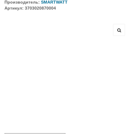
Производитель:
SMARTWATT
Артикул: 3703020870004
Оборудование связи и решения для электрических
подстанций
Кабели для промышленных сетей в новом каталоге ANC
Как предотвратить отказы аккумуляторов ИБП. Причины
выхода из строя АКБ
С 3–4 ноября 2025 г. инвентаризация на складе. Отгрузка
товара производиться не будет!
ИБП с мощным зарядным устройством и
масштабируемым временем автономной работы в
зависимости от подключаемых внешних АКБ