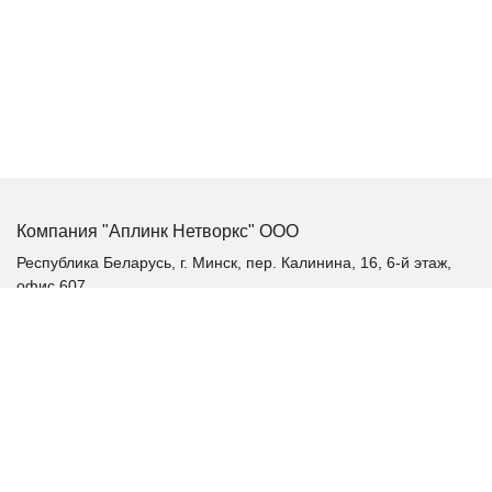
Компания "Аплинк Нетворкс" ООО
Республика Беларусь, г. Минск, пер. Калинина, 16, 6-й этаж,
офис 607
+375 (17) 385-60-60
+375 (29) 385-60-60
+375 (17) 287 36 19 (факс)
aplink@aplink.by
t.me/aplinkby