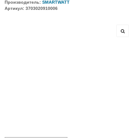
Производитель:
SMARTWATT
Артикул: 3703020910006
Оборудование связи и решения для электрических
подстанций
Кабели для промышленных сетей в новом каталоге ANC
Как предотвратить отказы аккумуляторов ИБП. Причины
выхода из строя АКБ
С 3–4 ноября 2025 г. инвентаризация на складе. Отгрузка
товара производиться не будет!
ИБП с мощным зарядным устройством и
масштабируемым временем автономной работы в
зависимости от подключаемых внешних АКБ