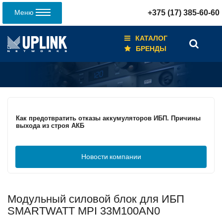
Меню
+375 (17) 385-60-60
КАТАЛОГ
БРЕНДЫ
Кабели для промышленных сетей в новом каталоге ANC
Как предотвратить отказы аккумуляторов ИБП. Причины
выхода из строя АКБ
Новости
компании
С 3–4 ноября 2025 г. инвентаризация на складе. Отгрузка
товара производиться не будет!
Модульный силовой блок для ИБП
ИБП с мощным зарядным устройством и
масштабируемым временем автономной работы в
SMARTWATT MPI 33M100AN0
зависимости от подключаемых внешних АКБ