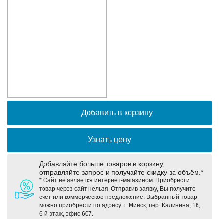
Оборудование связи и решения для электрических
подстанций
Кабели для промышленных сетей в новом каталоге ANC
Добавить в корзину
Узнать цену
Добавляйте больше товаров в корзину,
отправляйте запрос и получайте скидку за объём.*
* Сайт не является интернет-магазином. Приобрести
товар через сайт нельзя. Отправив заявку, Вы получите
счет или коммерческое предложение. Выбранный товар
можно приобрести по адресу: г. Минск, пер. Калинина, 16,
6-й этаж, офис 607.