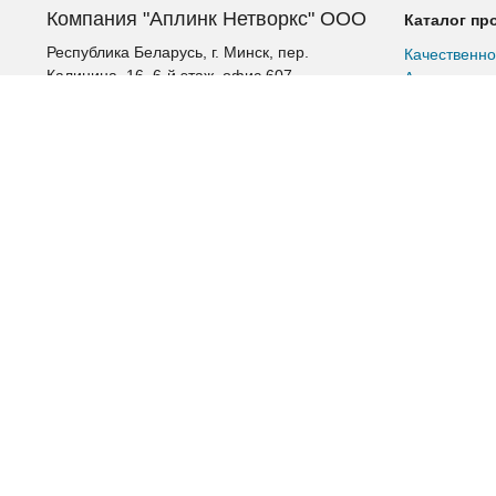
Компания "Аплинк Нетворкс" ООО
Каталог пр
Республика Беларусь, г. Минск, пер.
Качественно
Калинина, 16, 6-й этаж, офис 607
Аккумулятор
Альтернатив
+375 (17) 385-60-60
Шкафы и ст
+375 (29) 385-60-60
Шкафы расп
+375 (17) 287 36 19 (факс)
Патч-корды
Витая пара
aplink@aplink.by
Витая пара 
t.me/aplinkby
Витая пара 
Витая пара 
Промышленн
Источники б