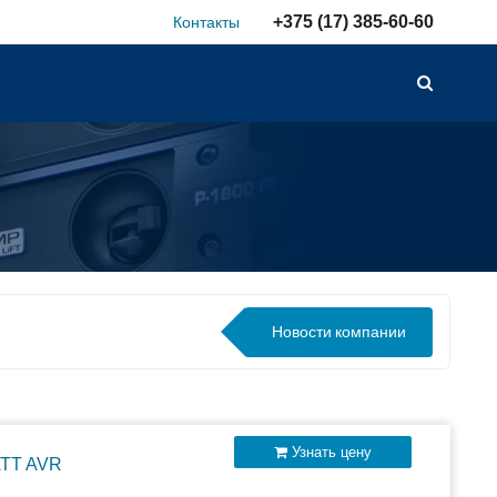
+375 (17) 385-60-60
Контакты
Новости
компании
Узнать цену
ATT AVR
лючаемых внешних АКБ