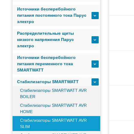
Источники бесперебойного
Оборудование связи и решения для электрических
питания постоянного тока Парус
электро
Распределительные щиты
Кабели для промышленных сетей в новом каталоге
низкого напряжения Парус
электро
Как предотвратить отказы аккумуляторов ИБП. Пр
Источники бесперебойного
питания переменного тока
SMARTWATT
С 3–4 ноября 2025 г. инвентаризация на складе. От
Стабилизаторы SMARTWATT
Стабилизаторы SMARTWATT AVR
ИБП с мощным зарядным устройством и масштабир
BOILER
Стабилизаторы SMARTWATT AVR
HOME
Оборудование связи и решения для электрических
Стабилизаторы SMARTWATT AVR
SLIM
Кабели для промышленных сетей в новом каталоге