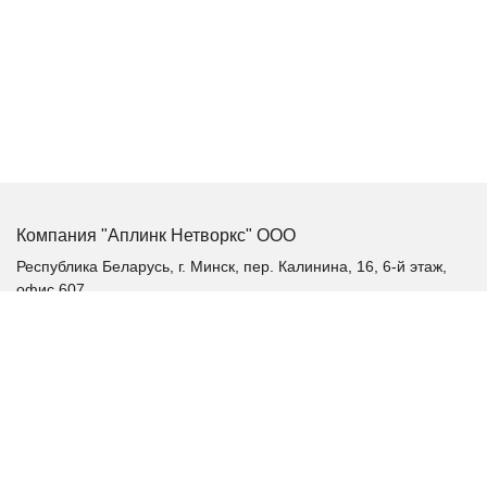
Компания "Аплинк Нетворкс" ООО
Республика Беларусь, г. Минск, пер. Калинина, 16, 6-й этаж,
офис 607
+375 (17) 385-60-60
+375 (29) 385-60-60
+375 (17) 287 36 19 (факс)
aplink@aplink.by
t.me/aplinkby