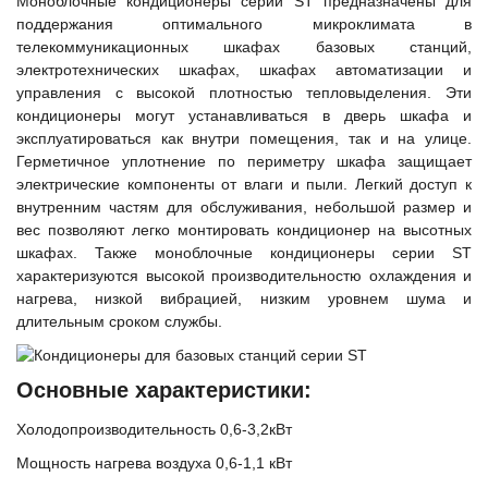
Моноблочные кондиционеры серии ST предназначены для
масштабируемым временем автономной работы в
зависимости от подключаемых внешних АКБ
поддержания оптимального микроклимата в
телекоммуникационных шкафах базовых станций,
электротехнических шкафах, шкафах автоматизации и
Оборудование связи и решения для электрических
управления с высокой плотностью тепловыделения. Эти
подстанций
кондиционеры могут устанавливаться в дверь шкафа и
эксплуатироваться как внутри помещения, так и на улице.
Герметичное уплотнение по периметру шкафа защищает
электрические компоненты от влаги и пыли. Легкий доступ к
Кабели для промышленных сетей в новом каталоге ANC
внутренним частям для обслуживания, небольшой размер и
вес позволяют легко монтировать кондиционер на высотных
шкафах. Также моноблочные кондиционеры серии ST
характеризуются высокой производительностю охлаждения и
нагрева, низкой вибрацией, низким уровнем шума и
длительным сроком службы.
Основные характеристики:
Холодопроизводительность 0,6-3,2кВт
Мощность нагрева воздуха 0,6-1,1 кВт