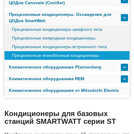
ЦОДов Canovate (CoolAer)
масштабируемым временем автономной работы в
зависимости от подключаемых внешних АКБ
Прецизионные кондиционеры. Охлаждение для
ЦОДов SmartWatt
Оборудование связи и решения для электрических
Прецизионные кондиционеры шкафного типа
подстанций
Прецизионные межрядные кондиционеры
Прецизионные кондиционеры встроенного типа
Прецизионные моноблочные кондиционеры
Кабели для промышленных сетей в новом каталоге ANC
Климатическое оборудование Pfannenberg
Климатическое оборудование REM
Как предотвратить отказы аккумуляторов ИБП. Причины
выхода из строя АКБ
Климатическое оборудование от Mitsubishi Electric
С 3–4 ноября 2025 г. инвентаризация на складе. Отгрузка
товара производиться не будет!
Кондиционеры для базовых
станций SMARTWATT серии ST
ИБП с мощным зарядным устройством и