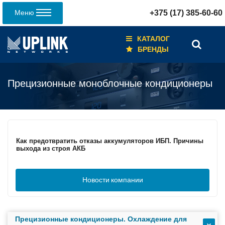
Меню
+375 (17) 385-60-60
КАТАЛОГ
БРЕНДЫ
Прецизионные моноблочные кондиционеры
Кабели для промышленных сетей в новом каталоге ANC
Как предотвратить отказы аккумуляторов ИБП. Причины
выхода из строя АКБ
Новости
компании
С 3–4 ноября 2025 г. инвентаризация на складе. Отгрузка
товара производиться не будет!
Прецизионные кондиционеры. Охлаждение для
ИБП с мощным зарядным устройством и