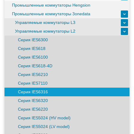
масштабируемым временем автономной работы в
Промышленные коммутаторы Hengsion
зависимости от подключаемых внешних АКБ
Промышленные коммутаторы 3onedata
Управляемые коммутаторы L3
Оборудование связи и решения для электрических
Управляемые коммутаторы L2
подстанций
Серия IES6300
Серия IES618
Кабели для промышленных сетей в новом каталоге ANC
Серия IES6100
Серия IES618-4D
Серия IES6210
Как предотвратить отказы аккумуляторов ИБП. Причины
Серия IES7110
выхода из строя АКБ
Серия IES6316
Серия IES6320
С 3–4 ноября 2025 г. инвентаризация на складе. Отгрузка
Серия IES6220
товара производиться не будет!
Серия IES5024 (HV model)
Серия IES5024 (LV model)
ИБП с мощным зарядным устройством и