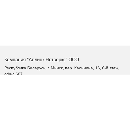
Компания "Аплинк Нетворкс" ООО
Республика Беларусь, г. Минск, пер. Калинина, 16, 6-й этаж,
офис 607
+375 (17) 385-60-60
+375 (29) 385-60-60
+375 (17) 287 36 19 (факс)
aplink@aplink.by
t.me/aplinkby
Каталог продукции