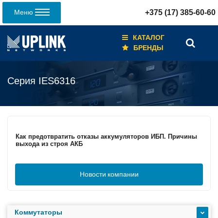
Меню
+375 (17) 385-60-60
КАТАЛОГ
БРЕНДЫ
Серия IES6316
Кабели для промышленных сетей в новом каталоге ANC
Как предотвратить отказы аккумуляторов ИБП. Причины
выхода из строя АКБ
Новости
компании
С 3–4 ноября 2025 г. инвентаризация на складе. Отгрузка
товара производиться не будет!
Коммутаторы
ИБП с мощным зарядным устройством и