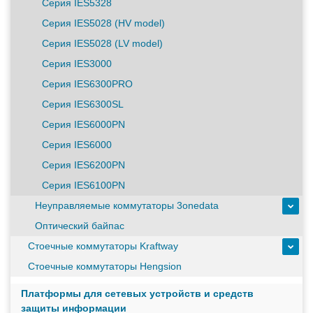
масштабируемым временем автономной работы в
Серия IES5328
зависимости от подключаемых внешних АКБ
Серия IES5028 (HV model)
Серия IES5028 (LV model)
Оборудование связи и решения для электрических
Серия IES3000
подстанций
Серия IES6300PRO
Серия IES6300SL
Кабели для промышленных сетей в новом каталоге ANC
Серия IES6000PN
Серия IES6000
Серия IES6200PN
Серия IES6100PN
Неуправляемые коммутаторы 3onedata
Оптический байпас
Стоечные коммутаторы Kraftway
Стоечные коммутаторы Hengsion
Платформы для сетевых устройств и средств
защиты информации