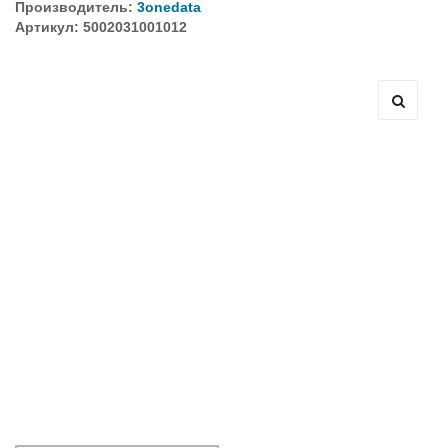
Производитель:
3onedata
Артикул: 5002031001012
Оборудование связи и решения для электрических
подстанций
Кабели для промышленных сетей в новом каталоге ANC
Как предотвратить отказы аккумуляторов ИБП. Причины
выхода из строя АКБ
С 3–4 ноября 2025 г. инвентаризация на складе. Отгрузка
товара производиться не будет!
ИБП с мощным зарядным устройством и
масштабируемым временем автономной работы в
зависимости от подключаемых внешних АКБ