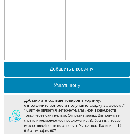
Оборудование связи и решения для электрических
подстанций
Кабели для промышленных сетей в новом каталоге ANC
Добавить в корзину
Узнать цену
Добавляйте больше товаров в корзину,
отправляйте запрос и получайте скидку за объём.*
* Сайт не является интернет-магазином. Приобрести
товар через сайт нельзя. Отправив заявку, Вы получите
счет или коммерческое предложение. Выбранный товар
можно приобрести по адресу: г. Минск, пер. Калинина, 16,
6-й этаж, офис 607.