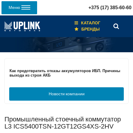
Меню
+375 (17) 385-60-60
КАТАЛОГ
БРЕНДЫ
Кабели для промышленных сетей в новом каталоге ANC
Как предотвратить отказы аккумуляторов ИБП. Причины
выхода из строя АКБ
Новости
компании
С 3–4 ноября 2025 г. инвентаризация на складе. Отгрузка
товара производиться не будет!
Промышленный стоечный коммутатор
ИБП с мощным зарядным устройством и
масштабируемым временем автономной работы в
L3 ICS5400TSN-12GT12GS4XS-2HV
зависимости от подключаемых внешних АКБ