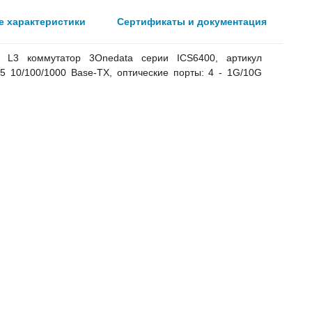
е характеристики
Сертификаты и документация
L3 коммутатор 3Onedata серии ICS6400, артикул
5 10/100/1000 Base-TX, оптические порты: 4 - 1G/10G
лючаемых внешних АКБ