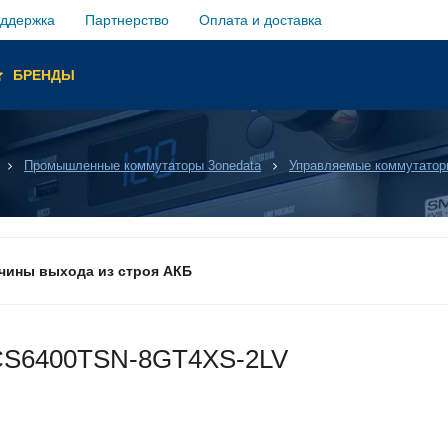
оддержка
Партнерство
Оплата и доставка
ы и
БРЕНДЫ
обслуживание
Промышленные коммутаторы 3onedata
Управляемые коммутатор
антий
 ANC
ичины выхода из строя АКБ
грузка товара производиться не будет!
CS6400TSN-8GT4XS-2LV
уемым временем автономной работы в зависимости от подк