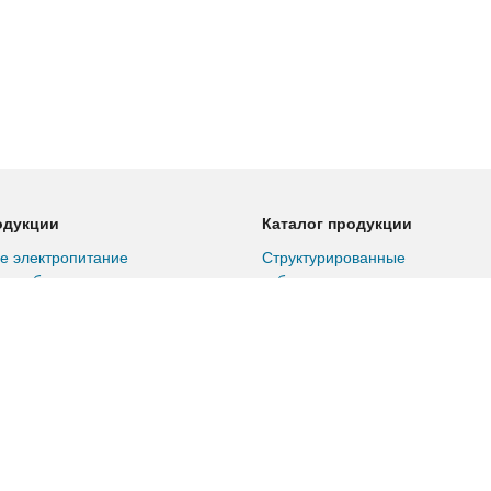
одукции
Каталог продукции
е электропитание
Структурированные
ные батареи
кабельные сети
ная энергетика
Собственное производство
ойки
Климатическое
ределительные
оборудование
Материалы и инструмент
для кабельных сетей
6 категория
Сетевое оборудование
6а категория
Серверное оборудование и
7 категория
СХД
ые коммутаторы
Коммутаторы для ЦОД