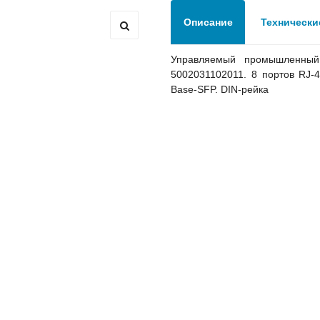
 подстанций
Описание
Технически
Управляемый промышленный 
 ANC
5002031102011. 8 портов RJ-4
Base-SFP. DIN-рейка
ичины выхода из строя АКБ
грузка товара производиться не будет!
уемым временем автономной работы в зависимости от подк
 подстанций
 ANC