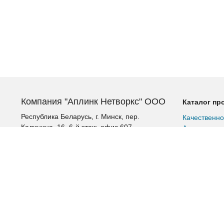
Компания "Аплинк Нетворкс" ООО
Каталог пр
Республика Беларусь, г. Минск, пер.
Качественно
Калинина, 16, 6-й этаж, офис 607
Аккумулятор
Альтернатив
+375 (17) 385-60-60
Шкафы и ст
+375 (29) 385-60-60
Шкафы расп
+375 (17) 287 36 19 (факс)
Патч-корды
Витая пара
aplink@aplink.by
Витая пара 
t.me/aplinkby
Витая пара 
Витая пара 
Промышленн