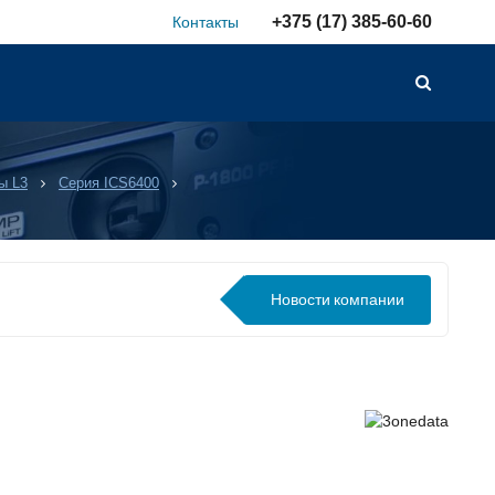
+375 (17) 385-60-60
Контакты
ы L3
Серия ICS6400
Новости
компании
лючаемых внешних АКБ