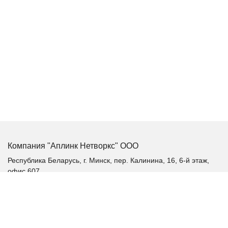
Компания "Аплинк Нетворкс" ООО
Республика Беларусь, г. Минск, пер. Калинина, 16, 6-й этаж,
офис 607
+375 (17) 385-60-60
+375 (29) 385-60-60
+375 (17) 287 36 19 (факс)
aplink@aplink.by