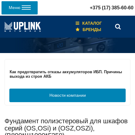
Меню
+375 (17) 385-60-60
КАТАЛОГ
БРЕНДЫ
Кабели для промышленных сетей в новом каталоге ANC
Как предотвратить отказы аккумуляторов ИБП. Причины
выхода из строя АКБ
Новости
компании
С 3–4 ноября 2025 г. инвентаризация на складе. Отгрузка
товара производиться не будет!
Фундамент полиэстеровый для шкафов
ИБП с мощным зарядным устройством и
масштабируемым временем автономной работы в
серий (OS,OSi) и (OSZ,OSZi),
зависимости от подключаемых внешних АКБ