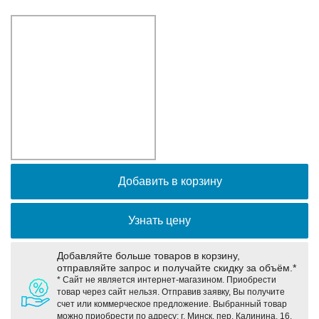
Оборудование связи и решения для электрических
подстанций
Кабели для промышленных сетей в новом каталоге ANC
Добавить в корзину
Узнать цену
Добавляйте больше товаров в корзину,
отправляйте запрос и получайте скидку за объём.*
* Сайт не является интернет-магазином. Приобрести
товар через сайт нельзя. Отправив заявку, Вы получите
счет или коммерческое предложение. Выбранный товар
можно приобрести по адресу: г. Минск, пер. Калинина, 16,