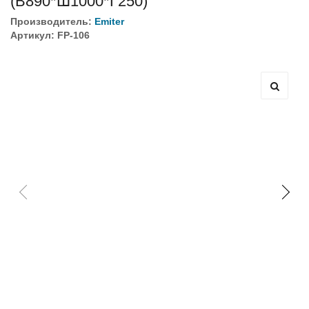
(В890*Ш1000*Г250)
Производитель:
Emiter
Артикул: FP-106
Оборудование связи и решения для электрических
подстанций
Кабели для промышленных сетей в новом каталоге ANC
Как предотвратить отказы аккумуляторов ИБП. Причины
выхода из строя АКБ
С 3–4 ноября 2025 г. инвентаризация на складе. Отгрузка
товара производиться не будет!
ИБП с мощным зарядным устройством и
масштабируемым временем автономной работы в
зависимости от подключаемых внешних АКБ