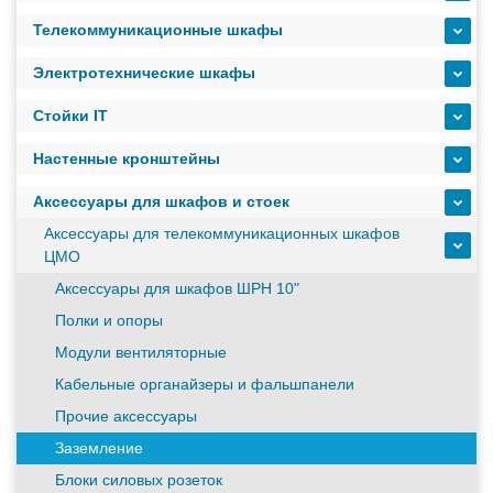
масштабируемым временем автономной работы в
Телекоммуникационные шкафы
зависимости от подключаемых внешних АКБ
Электротехнические шкафы
Оборудование связи и решения для электрических
Стойки IT
подстанций
Настенные кронштейны
Аксессуары для шкафов и стоек
Кабели для промышленных сетей в новом каталоге ANC
Аксессуары для телекоммуникационных шкафов
ЦМО
Аксессуары для шкафов ШРН 10"
Как предотвратить отказы аккумуляторов ИБП. Причины
выхода из строя АКБ
Полки и опоры
Модули вентиляторные
Кабельные органайзеры и фальшпанели
С 3–4 ноября 2025 г. инвентаризация на складе. Отгрузка
товара производиться не будет!
Прочие аксессуары
Заземление
ИБП с мощным зарядным устройством и
Блоки силовых розеток