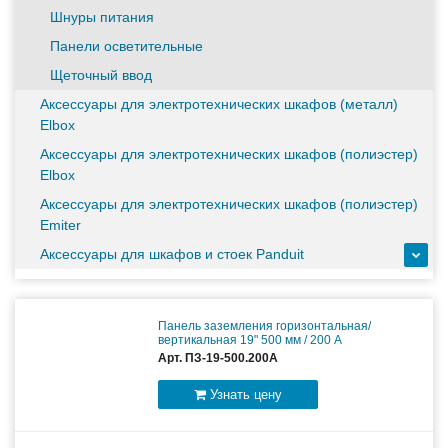
масштабируемым временем автономной работы в
зависимости от подключаемых внешних АКБ
Шнуры питания
Панели осветительные
Щеточный ввод
Оборудование связи и решения для электрических
подстанций
Аксессуары для электротехнических шкафов (металл)
Elbox
Аксессуары для электротехнических шкафов (полиэстер)
Кабели для промышленных сетей в новом каталоге ANC
Elbox
Аксессуары для электротехнических шкафов (полиэстер)
Emiter
Аксессуары для шкафов и стоек Panduit
Панель заземления горизонтальная/
вертикальная 19" 500 мм / 200 А
Арт. ПЗ-19-500.200А
Узнать цену