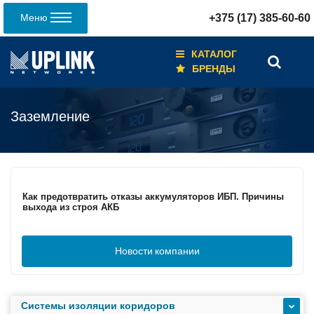
Меню
+375 (17) 385-60-60
КАТАЛОГ
БРЕНДЫ
Заземление
Кабели для промышленных сетей в новом каталоге ANC
Как предотвратить отказы аккумуляторов ИБП. Причины
выхода из строя АКБ
Новости
компании
С 3–4 ноября 2025 г. инвентаризация на складе. Отгрузка
товара производиться не будет!
Системы изоляции коридоров
ИБП с мощным зарядным устройством и