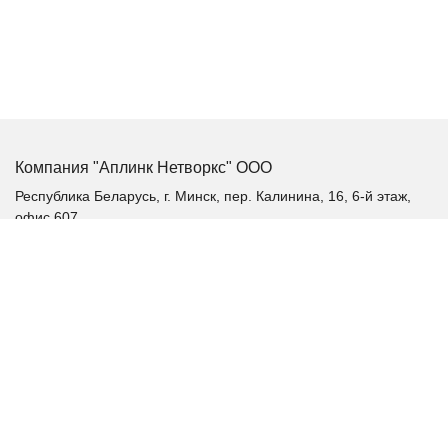
Компания "Аплинк Нетворкс" ООО
Республика Беларусь, г. Минск, пер. Калинина, 16, 6-й этаж,
офис 607
+375 (17) 385-60-60
+375 (29) 385-60-60
+375 (17) 287 36 19 (факс)
aplink@aplink.by
t.me/aplinkby
Каталог продукции
Качественное электропитание