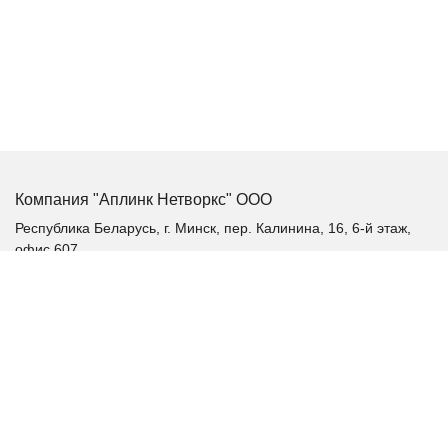
Компания "Аплинк Нетворкс" ООО
Республика Беларусь, г. Минск, пер. Калинина, 16, 6-й этаж,
офис 607
+375 (17) 385-60-60
+375 (29) 385-60-60
+375 (17) 287 36 19 (факс)
aplink@aplink.by
t.me/aplinkby
Каталог продукции