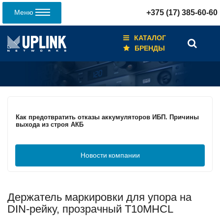
Меню
+375 (17) 385-60-60
КАТАЛОГ
БРЕНДЫ
Кабели для промышленных сетей в новом каталоге ANC
Как предотвратить отказы аккумуляторов ИБП. Причины
выхода из строя АКБ
Новости
компании
С 3–4 ноября 2025 г. инвентаризация на складе. Отгрузка
товара производиться не будет!
Держатель маркировки для упора на
ИБП с мощным зарядным устройством и
масштабируемым временем автономной работы в
DIN-рейку, прозрачный T10MHCL
зависимости от подключаемых внешних АКБ