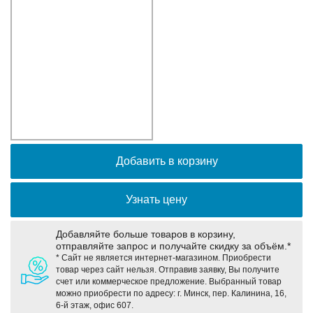
Оборудование связи и решения для электрических
подстанций
Кабели для промышленных сетей в новом каталоге ANC
Добавить в корзину
Узнать цену
Добавляйте больше товаров в корзину,
отправляйте запрос и получайте скидку за объём.*
* Сайт не является интернет-магазином. Приобрести
товар через сайт нельзя. Отправив заявку, Вы получите
счет или коммерческое предложение. Выбранный товар
можно приобрести по адресу: г. Минск, пер. Калинина, 16,
6-й этаж, офис 607.