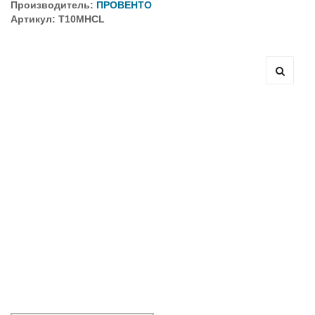
Производитель:
ПРОВЕНТО
Артикул: T10MHCL
Оборудование связи и решения для электрических
подстанций
Кабели для промышленных сетей в новом каталоге ANC
Как предотвратить отказы аккумуляторов ИБП. Причины
выхода из строя АКБ
С 3–4 ноября 2025 г. инвентаризация на складе. Отгрузка
товара производиться не будет!
ИБП с мощным зарядным устройством и
масштабируемым временем автономной работы в
зависимости от подключаемых внешних АКБ