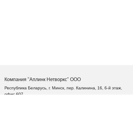
Компания "Аплинк Нетворкс" ООО
Республика Беларусь, г. Минск, пер. Калинина, 16, 6-й этаж,
офис 607
+375 (17) 385-60-60
+375 (29) 385-60-60
+375 (17) 287 36 19 (факс)
aplink@aplink.by
t.me/aplinkby