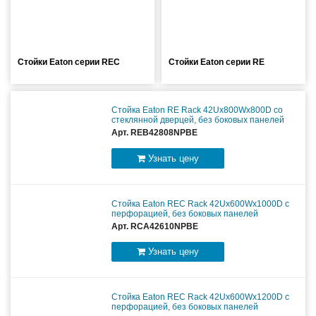
масштабируемым временем автономной работы в
зависимости от подключаемых внешних АКБ
Оборудование связи и решения для электрических
Стойки Eaton серии REC
Стойки Eaton серии RE
подстанций
Стойка Eaton RE Rack 42Ux800Wx800D со
стеклянной дверцей, без боковых панелей
Кабели для промышленных сетей в новом каталоге ANC
Арт. REB42808NPBE
Узнать цену
Стойка Eaton REC Rack 42Ux600Wx1000D c
перфорацией, без боковых панелей
Арт. RCA42610NPBE
Узнать цену
Стойка Eaton REC Rack 42Ux600Wx1200D c
перфорацией, без боковых панелей