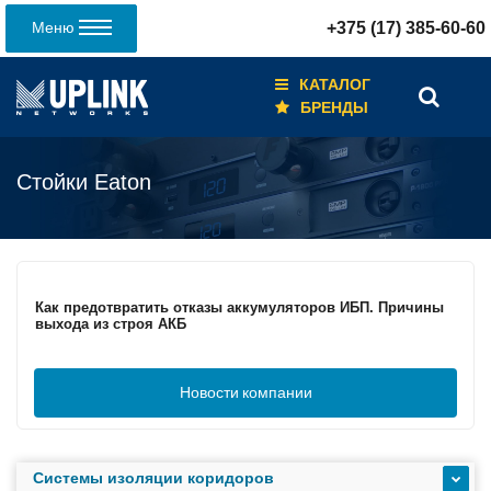
Меню
+375 (17) 385-60-60
КАТАЛОГ
БРЕНДЫ
Стойки Eaton
Кабели для промышленных сетей в новом каталоге ANC
Как предотвратить отказы аккумуляторов ИБП. Причины
выхода из строя АКБ
Новости
компании
С 3–4 ноября 2025 г. инвентаризация на складе. Отгрузка
товара производиться не будет!
Системы изоляции коридоров
ИБП с мощным зарядным устройством и