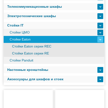
масштабируемым временем автономной работы в
Телекоммуникационные шкафы
зависимости от подключаемых внешних АКБ
Электротехнические шкафы
Оборудование связи и решения для электрических
Стойки IT
подстанций
Стойки ЦМО
Стойки Eaton
Кабели для промышленных сетей в новом каталоге ANC
Стойки Eaton серии REC
Стойки Eaton серии RE
Стойки Panduit
Как предотвратить отказы аккумуляторов ИБП. Причины
выхода из строя АКБ
Настенные кронштейны
Аксессуары для шкафов и стоек
С 3–4 ноября 2025 г. инвентаризация на складе. Отгрузка
товара производиться не будет!
ИБП с мощным зарядным устройством и