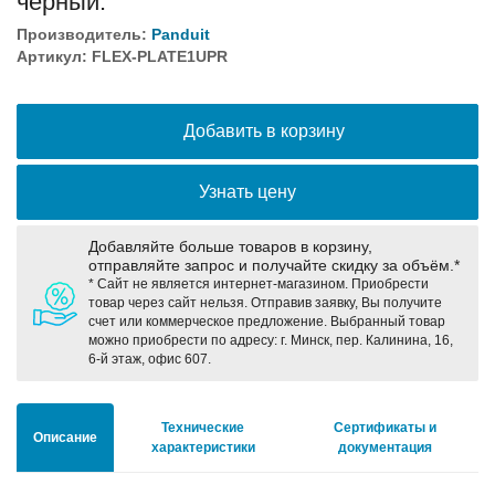
чёрный.
Производитель:
Panduit
Артикул: FLEX-PLATE1UPR
Оборудование связи и решения для электрических
подстанций
Добавить в корзину
Кабели для промышленных сетей в новом каталоге ANC
Узнать цену
Добавляйте больше товаров в корзину,
Как предотвратить отказы аккумуляторов ИБП. Причины
отправляйте запрос и получайте скидку за объём.*
выхода из строя АКБ
* Сайт не является интернет-магазином. Приобрести
товар через сайт нельзя. Отправив заявку, Вы получите
счет или коммерческое предложение. Выбранный товар
можно приобрести по адресу: г. Минск, пер. Калинина, 16,
С 3–4 ноября 2025 г. инвентаризация на складе. Отгрузка
6-й этаж, офис 607.
товара производиться не будет!
Технические
Сертификаты и
ИБП с мощным зарядным устройством и
Описание
характеристики
документация
масштабируемым временем автономной работы в
зависимости от подключаемых внешних АКБ