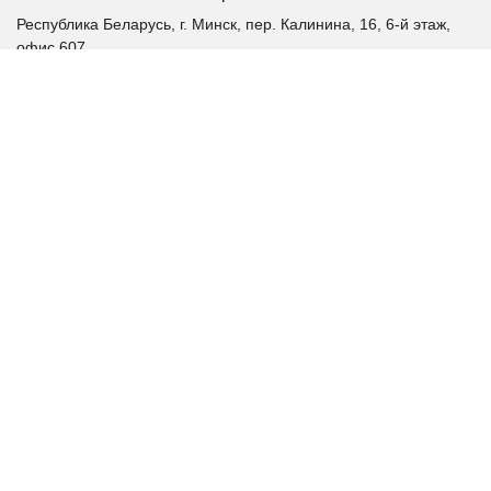
Республика Беларусь, г. Минск, пер. Калинина, 16, 6-й этаж,
офис 607
+375 (17) 385-60-60
+375 (29) 385-60-60
+375 (17) 287 36 19 (факс)
aplink@aplink.by
t.me/aplinkby
Каталог продукции
Качественное электропитание
Аккумуляторные батареи
Альтернативная энергетика
Шкафы и стойки
Шкафы распределительные
Патч-корды
Витая пара
Витая пара 6 категория
Витая пара 6а категория