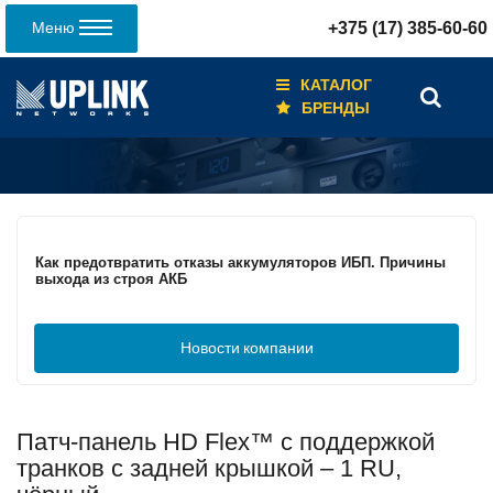
Меню
+375 (17) 385-60-60
КАТАЛОГ
БРЕНДЫ
Кабели для промышленных сетей в новом каталоге ANC
Как предотвратить отказы аккумуляторов ИБП. Причины
выхода из строя АКБ
Новости
компании
С 3–4 ноября 2025 г. инвентаризация на складе. Отгрузка
товара производиться не будет!
Патч-панель HD Flex™ с поддержкой
ИБП с мощным зарядным устройством и
масштабируемым временем автономной работы в
транков с задней крышкой – 1 RU,
зависимости от подключаемых внешних АКБ