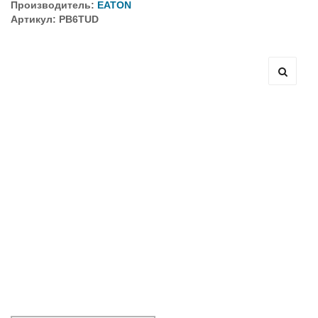
Производитель:
EATON
Артикул: PB6TUD
Оборудование связи и решения для электрических
подстанций
Кабели для промышленных сетей в новом каталоге ANC
Как предотвратить отказы аккумуляторов ИБП. Причины
выхода из строя АКБ
С 3–4 ноября 2025 г. инвентаризация на складе. Отгрузка
товара производиться не будет!
ИБП с мощным зарядным устройством и
масштабируемым временем автономной работы в
зависимости от подключаемых внешних АКБ