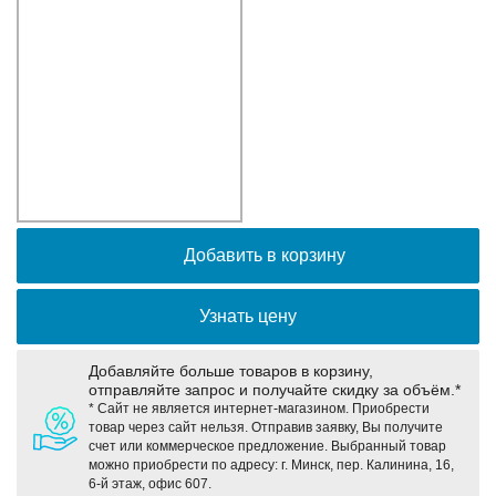
Оборудование связи и решения для электрических
подстанций
Кабели для промышленных сетей в новом каталоге ANC
Добавить в корзину
Узнать цену
Добавляйте больше товаров в корзину,
отправляйте запрос и получайте скидку за объём.*
* Сайт не является интернет-магазином. Приобрести
товар через сайт нельзя. Отправив заявку, Вы получите
счет или коммерческое предложение. Выбранный товар
можно приобрести по адресу: г. Минск, пер. Калинина, 16,
6-й этаж, офис 607.