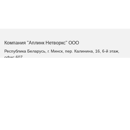
Компания "Аплинк Нетворкс" ООО
Республика Беларусь, г. Минск, пер. Калинина, 16, 6-й этаж,
офис 607
+375 (17) 385-60-60
+375 (29) 385-60-60
+375 (17) 287 36 19 (факс)
aplink@aplink.by
t.me/aplinkby
Каталог продукции
Качественное электропитание
Аккумуляторные батареи