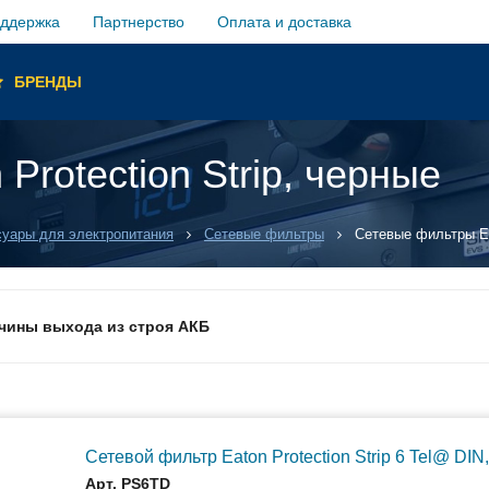
оддержка
Партнерство
Оплата и доставка
ы и
БРЕНДЫ
rotection Strip, черные
обслуживание
антий
суары для электропитания
Сетевые фильтры
Сетевые фильтры Eat
 ANC
ичины выхода из строя АКБ
грузка товара производиться не будет!
Сетевой фильтр Eaton Protection Strip 6 Tel@ DIN
уемым временем автономной работы в зависимости от подк
Арт. PS6TD