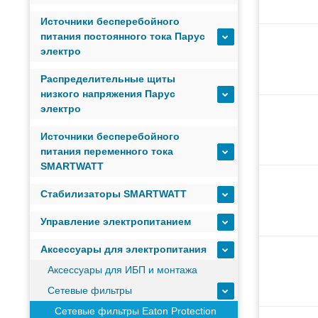
Источники бесперебойного
Оборудование связи и решения для электрических
питания постоянного тока Парус
электро
Распределительные щиты
Кабели для промышленных сетей в новом каталоге
низкого напряжения Парус
электро
Как предотвратить отказы аккумуляторов ИБП. Пр
Источники бесперебойного
питания переменного тока
SMARTWATT
С 3–4 ноября 2025 г. инвентаризация на складе. От
Стабилизаторы SMARTWATT
Управление электропитанием
ИБП с мощным зарядным устройством и масштабир
Аксессуары для электропитания
Оборудование связи и решения для электрических
Аксессуары для ИБП и монтажа
Сетевые фильтры
Сетевые фильтры Eaton Protection
Кабели для промышленных сетей в новом каталоге