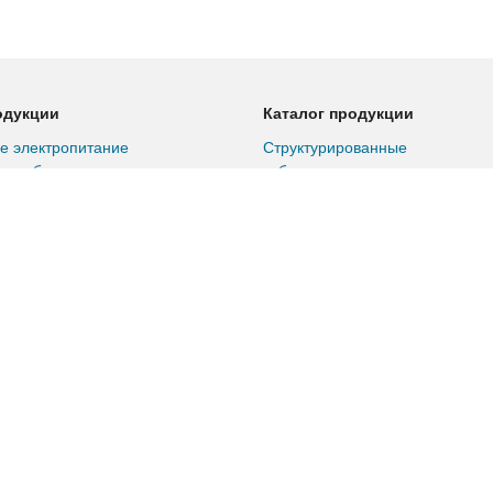
одукции
Каталог продукции
е электропитание
Структурированные
ные батареи
кабельные сети
ная энергетика
Собственное производство
ойки
Климатическое
ределительные
оборудование
Материалы и инструмент
для кабельных сетей
6 категория
Сетевое оборудование
6а категория
Серверное оборудование и
7 категория
СХД
ые коммутаторы
Коммутаторы для ЦОД
есперебойного питания
Системы мониторинга
Зарядные станции для
электромобилей
Оборудование для АСУ ТП