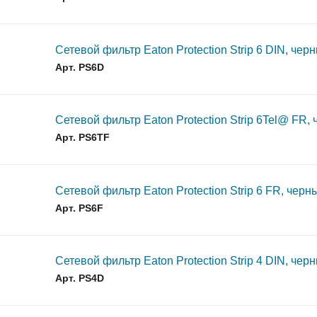
 подстанций
Сетевой фильтр Eaton Protection Strip 6 DIN, чер
Арт. PS6D
 ANC
Сетевой фильтр Eaton Protection Strip 6Tel@ FR,
ичины выхода из строя АКБ
Арт. PS6TF
грузка товара производиться не будет!
Сетевой фильтр Eaton Protection Strip 6 FR, черн
Арт. PS6F
уемым временем автономной работы в зависимости от подк
Сетевой фильтр Eaton Protection Strip 4 DIN, чер
 подстанций
Арт. PS4D
 ANC