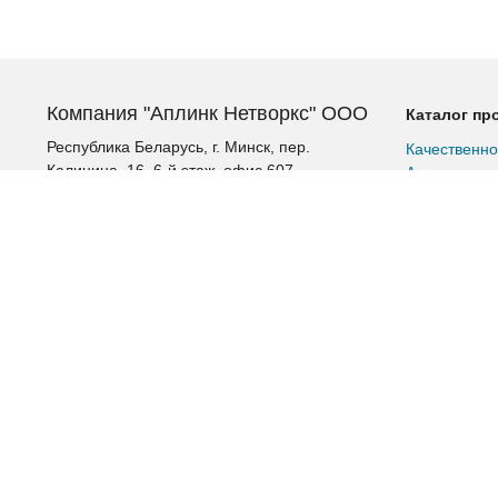
Компания "Аплинк Нетворкс" ООО
Каталог пр
Республика Беларусь, г. Минск, пер.
Качественно
Калинина, 16, 6-й этаж, офис 607
Аккумулятор
Альтернатив
+375 (17) 385-60-60
Шкафы и ст
+375 (29) 385-60-60
Шкафы расп
+375 (17) 287 36 19 (факс)
Патч-корды
Витая пара
aplink@aplink.by
Витая пара 
t.me/aplinkby
Витая пара 
Витая пара 
Промышленн
Источники б