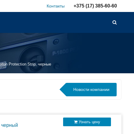
+375 (17) 385-60-60
Контакты
on Protection Strip, черные
Новости
компании
Узнать цену
, черный
лючаемых внешних АКБ