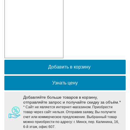
Оборудование связи и решения для электрических
подстанций
Кабели для промышленных сетей в новом каталоге ANC
Добавить в корзину
Узнать цену
Добавляйте больше товаров в корзину,
отправляйте запрос и получайте скидку за объём.*
* Сайт не является интернет-магазином. Приобрести
товар через сайт нельзя. Отправив заявку, Вы получите
счет или коммерческое предложение. Выбранный товар
можно приобрести по адресу: г. Минск, пер. Калинина, 16,
6-й этаж, офис 607.