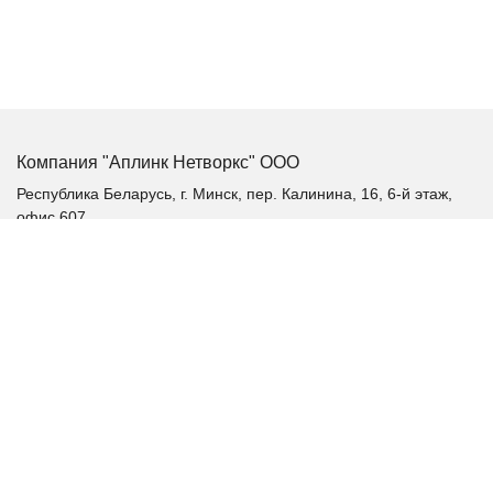
Компания "Аплинк Нетворкс" ООО
Республика Беларусь, г. Минск, пер. Калинина, 16, 6-й этаж,
офис 607
+375 (17) 385-60-60
+375 (29) 385-60-60
+375 (17) 287 36 19 (факс)
aplink@aplink.by
t.me/aplinkby
Каталог продукции
Качественное электропитание
Аккумуляторные батареи