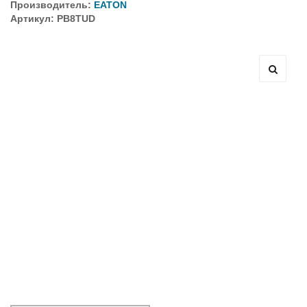
Производитель:
EATON
Артикул: PB8TUD
Оборудование связи и решения для электрических
подстанций
Кабели для промышленных сетей в новом каталоге ANC
Как предотвратить отказы аккумуляторов ИБП. Причины
выхода из строя АКБ
С 3–4 ноября 2025 г. инвентаризация на складе. Отгрузка
товара производиться не будет!
ИБП с мощным зарядным устройством и
масштабируемым временем автономной работы в
зависимости от подключаемых внешних АКБ