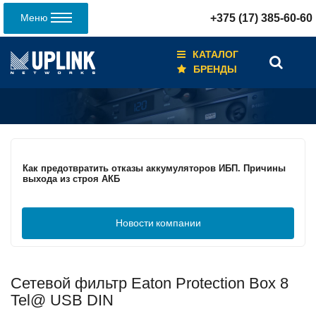
Меню
+375 (17) 385-60-60
КАТАЛОГ
БРЕНДЫ
Кабели для промышленных сетей в новом каталоге ANC
Как предотвратить отказы аккумуляторов ИБП. Причины
выхода из строя АКБ
Новости
компании
С 3–4 ноября 2025 г. инвентаризация на складе. Отгрузка
товара производиться не будет!
Сетевой фильтр Eaton Protection Box 8
ИБП с мощным зарядным устройством и
масштабируемым временем автономной работы в
Tel@ USB DIN
зависимости от подключаемых внешних АКБ