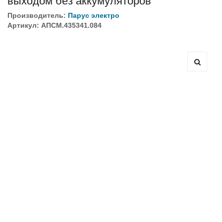
выходом без аккумуляторов
Производитель:
Парус электро
Артикул: АПСМ.435341.084
Оборудование связи и решения для электрических
подстанций
Кабели для промышленных сетей в новом каталоге ANC
Как предотвратить отказы аккумуляторов ИБП. Причины
выхода из строя АКБ
С 3–4 ноября 2025 г. инвентаризация на складе. Отгрузка
товара производиться не будет!
ИБП с мощным зарядным устройством и
масштабируемым временем автономной работы в
зависимости от подключаемых внешних АКБ