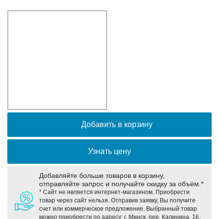
Оборудование связи и решения для электрических
подстанций
Кабели для промышленных сетей в новом каталоге ANC
Добавить в корзину
Узнать цену
Добавляйте больше товаров в корзину,
отправляйте запрос и получайте скидку за объём.*
* Сайт не является интернет-магазином. Приобрести
товар через сайт нельзя. Отправив заявку, Вы получите
счет или коммерческое предложение. Выбранный товар
можно приобрести по адресу: г. Минск, пер. Калинина, 16,