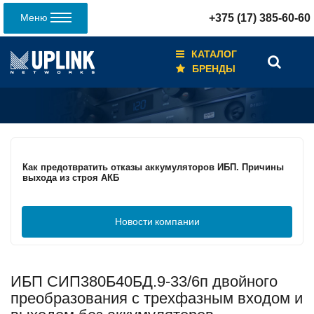
Меню
+375 (17) 385-60-60
КАТАЛОГ
БРЕНДЫ
Кабели для промышленных сетей в новом каталоге ANC
Как предотвратить отказы аккумуляторов ИБП. Причины
выхода из строя АКБ
Новости
компании
С 3–4 ноября 2025 г. инвентаризация на складе. Отгрузка
товара производиться не будет!
ИБП СИП380Б40БД.9-33/6п двойного
ИБП с мощным зарядным устройством и
масштабируемым временем автономной работы в
преобразования с трехфазным входом и
зависимости от подключаемых внешних АКБ