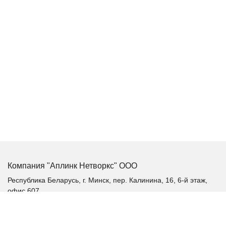
Компания "Аплинк Нетворкс" ООО
Республика Беларусь, г. Минск, пер. Калинина, 16, 6-й этаж,
офис 607
+375 (17) 385-60-60
+375 (29) 385-60-60
+375 (17) 287 36 19 (факс)