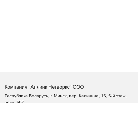
Компания "Аплинк Нетворкс" ООО
Республика Беларусь, г. Минск, пер. Калинина, 16, 6-й этаж,
офис 607
+375 (17) 385-60-60
+375 (29) 385-60-60
+375 (17) 287 36 19 (факс)
aplink@aplink.by