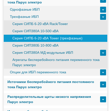
тока Парус электро
масштабируемым временем автономной работы в
зависимости от подключаемых внешних АКБ
Однофазные ИБП
Трехфазные ИБП
Оборудование связи и решения для электрических
Серия СИПБ 6-20 кВА Rack/Tower
подстанций
Серия СИП380А 10-500 кВА
Серия СИПБ 6-20 кВА Tower (трехфазные)
Серия СИП380Б 10-800 кВА
Кабели для промышленных сетей в новом каталоге ANC
Серия СИП380А МД модульные ИБП
Агрегаты бесперебойного питания переменного тока
Парус электро
Как предотвратить отказы аккумуляторов ИБП. Причины
выхода из строя АКБ
Опции для ИБП переменного тока
Источники бесперебойного питания постоянного
тока Парус электро
С 3–4 ноября 2025 г. инвентаризация на складе. Отгрузка
товара производиться не будет!
Распределительные щиты низкого напряжения
Парус электро
ИБП с мощным зарядным устройством и