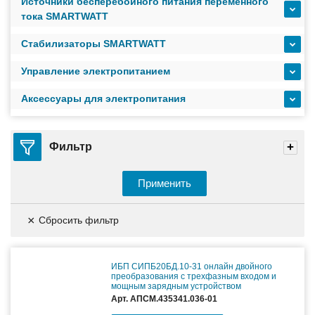
масштабируемым временем автономной работы в
Источники бесперебойного питания переменного
зависимости от подключаемых внешних АКБ
тока SMARTWATT
Стабилизаторы SMARTWATT
Оборудование связи и решения для электрических
подстанций
Управление электропитанием
Аксессуары для электропитания
Кабели для промышленных сетей в новом каталоге ANC
Фильтр
Применить
×
Сбросить фильтр
ИБП СИПБ20БД.10-31 онлайн двойного
преобразования с трехфазным входом и
мощным зарядным устройством
Арт. АПСМ.435341.036-01