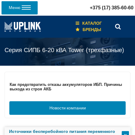
Меню
+375 (17) 385-60-60
КАТАЛОГ
БРЕНДЫ
Серия СИПБ 6-20 кВА Tower (трехфазные)
Кабели для промышленных сетей в новом каталоге ANC
Как предотвратить отказы аккумуляторов ИБП. Причины
выхода из строя АКБ
Новости
компании
С 3–4 ноября 2025 г. инвентаризация на складе. Отгрузка
товара производиться не будет!
Источники бесперебойного питания переменного
ИБП с мощным зарядным устройством и