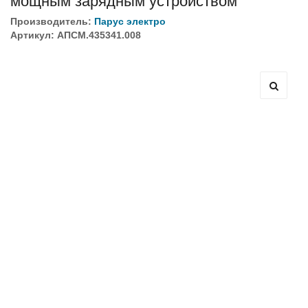
мощным зарядным устройством
Производитель:
Парус электро
Артикул: АПСМ.435341.008
Оборудование связи и решения для электрических
подстанций
Кабели для промышленных сетей в новом каталоге ANC
Как предотвратить отказы аккумуляторов ИБП. Причины
выхода из строя АКБ
С 3–4 ноября 2025 г. инвентаризация на складе. Отгрузка
товара производиться не будет!
ИБП с мощным зарядным устройством и
масштабируемым временем автономной работы в
зависимости от подключаемых внешних АКБ