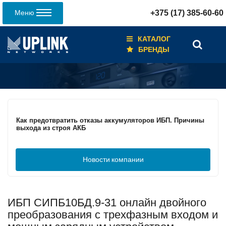
Меню
+375 (17) 385-60-60
КАТАЛОГ
БРЕНДЫ
Кабели для промышленных сетей в новом каталоге ANC
Как предотвратить отказы аккумуляторов ИБП. Причины
выхода из строя АКБ
Новости
компании
С 3–4 ноября 2025 г. инвентаризация на складе. Отгрузка
товара производиться не будет!
ИБП СИПБ10БД.9-31 онлайн двойного
ИБП с мощным зарядным устройством и
масштабируемым временем автономной работы в
преобразования с трехфазным входом и
зависимости от подключаемых внешних АКБ