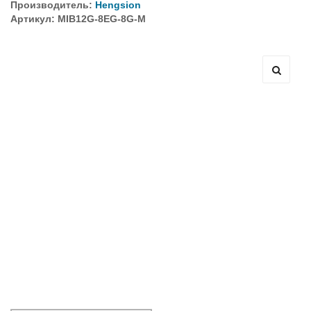
Производитель:
Hengsion
Артикул: MIB12G-8EG-8G-M
Оборудование связи и решения для электрических
подстанций
Кабели для промышленных сетей в новом каталоге ANC
Как предотвратить отказы аккумуляторов ИБП. Причины
выхода из строя АКБ
С 3–4 ноября 2025 г. инвентаризация на складе. Отгрузка
товара производиться не будет!
ИБП с мощным зарядным устройством и
масштабируемым временем автономной работы в
зависимости от подключаемых внешних АКБ