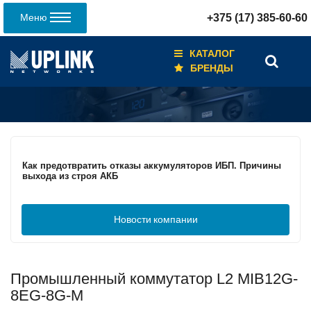
Меню
+375 (17) 385-60-60
КАТАЛОГ
БРЕНДЫ
Кабели для промышленных сетей в новом каталоге ANC
Как предотвратить отказы аккумуляторов ИБП. Причины
выхода из строя АКБ
Новости
компании
С 3–4 ноября 2025 г. инвентаризация на складе. Отгрузка
товара производиться не будет!
Промышленный коммутатор L2 MIB12G-
ИБП с мощным зарядным устройством и
масштабируемым временем автономной работы в
8EG-8G-M
зависимости от подключаемых внешних АКБ