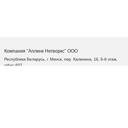
Компания "Аплинк Нетворкс" ООО
Республика Беларусь, г. Минск, пер. Калинина, 16, 6-й этаж,
офис 607
+375 (17) 385-60-60
+375 (29) 385-60-60
+375 (17) 287 36 19 (факс)
aplink@aplink.by
t.me/aplinkby
Каталог продукции