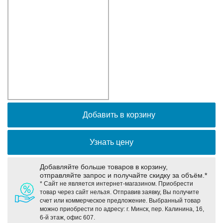
Оборудование связи и решения для электрических
подстанций
Кабели для промышленных сетей в новом каталоге ANC
Добавить в корзину
Узнать цену
Добавляйте больше товаров в корзину,
отправляйте запрос и получайте скидку за объём.*
* Сайт не является интернет-магазином. Приобрести
товар через сайт нельзя. Отправив заявку, Вы получите
счет или коммерческое предложение. Выбранный товар
можно приобрести по адресу: г. Минск, пер. Калинина, 16,
6-й этаж, офис 607.