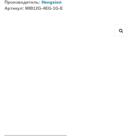
Производитель:
Hengsion
Артикул: MIB12G-4EG-1G-E
Оборудование связи и решения для электрических
подстанций
Кабели для промышленных сетей в новом каталоге ANC
Как предотвратить отказы аккумуляторов ИБП. Причины
выхода из строя АКБ
С 3–4 ноября 2025 г. инвентаризация на складе. Отгрузка
товара производиться не будет!
ИБП с мощным зарядным устройством и
масштабируемым временем автономной работы в
зависимости от подключаемых внешних АКБ