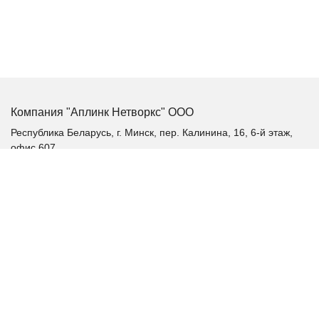
Компания "Аплинк Нетворкс" ООО
Республика Беларусь, г. Минск, пер. Калинина, 16, 6-й этаж,
офис 607
+375 (17) 385-60-60
+375 (29) 385-60-60
+375 (17) 287 36 19 (факс)
aplink@aplink.by
t.me/aplinkby
Каталог продукции
Качественное электропитание