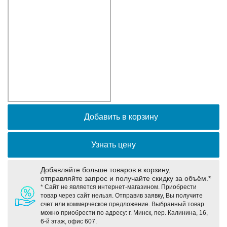
Оборудование связи и решения для электрических
подстанций
Кабели для промышленных сетей в новом каталоге ANC
Добавить в корзину
Узнать цену
Добавляйте больше товаров в корзину,
отправляйте запрос и получайте скидку за объём.*
* Сайт не является интернет-магазином. Приобрести
товар через сайт нельзя. Отправив заявку, Вы получите
счет или коммерческое предложение. Выбранный товар
можно приобрести по адресу: г. Минск, пер. Калинина, 16,
6-й этаж, офис 607.