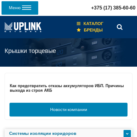
Меню
+375 (17) 385-60-60
КАТАЛОГ
БРЕНДЫ
Крышки торцевые
Кабели для промышленных сетей в новом каталоге ANC
Как предотвратить отказы аккумуляторов ИБП. Причины
выхода из строя АКБ
Новости
компании
С 3–4 ноября 2025 г. инвентаризация на складе. Отгрузка
товара производиться не будет!
Системы изоляции коридоров
ИБП с мощным зарядным устройством и