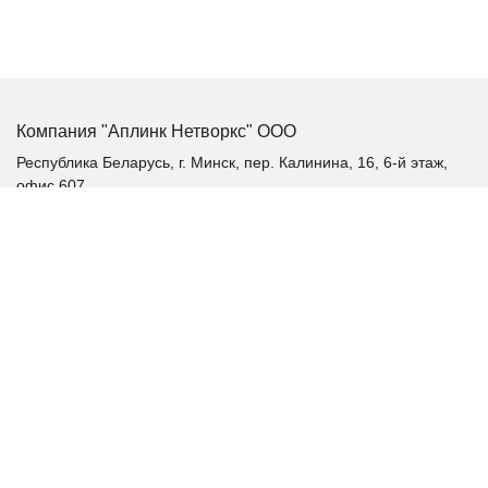
Компания "Аплинк Нетворкс" ООО
Республика Беларусь, г. Минск, пер. Калинина, 16, 6-й этаж,
офис 607
+375 (17) 385-60-60
+375 (29) 385-60-60
+375 (17) 287 36 19 (факс)
aplink@aplink.by
t.me/aplinkby
Каталог продукции
Качественное электропитание
Аккумуляторные батареи
Альтернативная энергетика