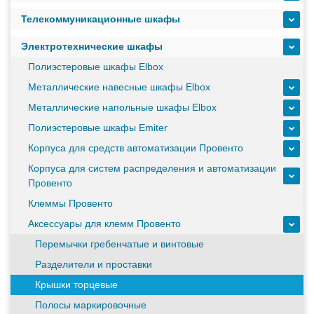
масштабируемым временем автономной работы в
Телекоммуникационные шкафы
зависимости от подключаемых внешних АКБ
Электротехнические шкафы
Оборудование связи и решения для электрических
Полиэстеровые шкафы Elbox
подстанций
Металлические навесные шкафы Elbox
Металлические напольные шкафы Elbox
Полиэстеровые шкафы Emiter
Кабели для промышленных сетей в новом каталоге ANC
Корпуса для средств автоматизации Провенто
Корпуса для систем распределения и автоматизации
Провенто
Как предотвратить отказы аккумуляторов ИБП. Причины
выхода из строя АКБ
Клеммы Провенто
Аксессуары для клемм Провенто
Перемычки гребенчатые и винтовые
С 3–4 ноября 2025 г. инвентаризация на складе. Отгрузка
товара производиться не будет!
Разделители и проставки
Крышки торцевые
ИБП с мощным зарядным устройством и
Полосы маркировочные