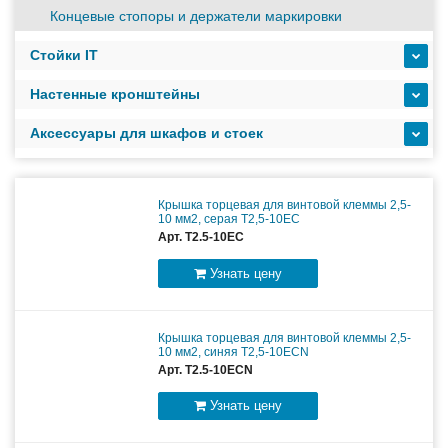
масштабируемым временем автономной работы в
зависимости от подключаемых внешних АКБ
Концевые стопоры и держатели маркировки
Стойки IT
Оборудование связи и решения для электрических
Настенные кронштейны
подстанций
Аксессуары для шкафов и стоек
Кабели для промышленных сетей в новом каталоге ANC
Крышка торцевая для винтовой клеммы 2,5-
10 мм2, серая T2,5-10EC
Арт. T2.5-10EC
Узнать цену
Крышка торцевая для винтовой клеммы 2,5-
10 мм2, синяя T2,5-10ECN
Арт. T2.5-10ECN
Узнать цену