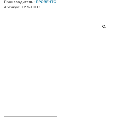
Производитель:
ПРОВЕНТО
Артикул: T2.5-10EC
Оборудование связи и решения для электрических
подстанций
Кабели для промышленных сетей в новом каталоге ANC
Как предотвратить отказы аккумуляторов ИБП. Причины
выхода из строя АКБ
С 3–4 ноября 2025 г. инвентаризация на складе. Отгрузка
товара производиться не будет!
ИБП с мощным зарядным устройством и
масштабируемым временем автономной работы в
зависимости от подключаемых внешних АКБ