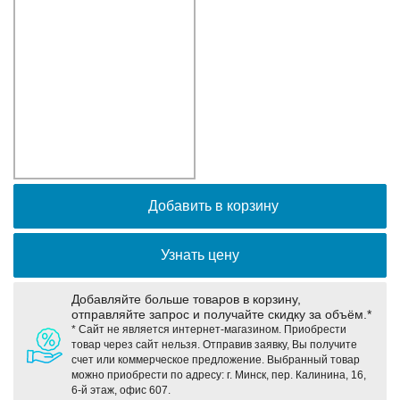
Оборудование связи и решения для электрических
подстанций
Кабели для промышленных сетей в новом каталоге ANC
Добавить в корзину
Узнать цену
Добавляйте больше товаров в корзину,
отправляйте запрос и получайте скидку за объём.*
* Сайт не является интернет-магазином. Приобрести
товар через сайт нельзя. Отправив заявку, Вы получите
счет или коммерческое предложение. Выбранный товар
можно приобрести по адресу: г. Минск, пер. Калинина, 16,
6-й этаж, офис 607.