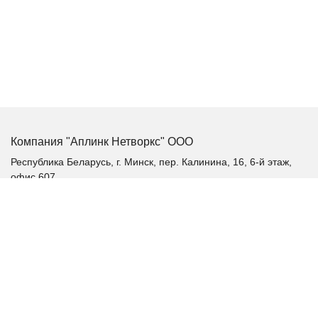
Компания "Аплинк Нетворкс" ООО
Республика Беларусь, г. Минск, пер. Калинина, 16, 6-й этаж,
офис 607
+375 (17) 385-60-60
+375 (29) 385-60-60
+375 (17) 287 36 19 (факс)
aplink@aplink.by
t.me/aplinkby
Каталог продукции