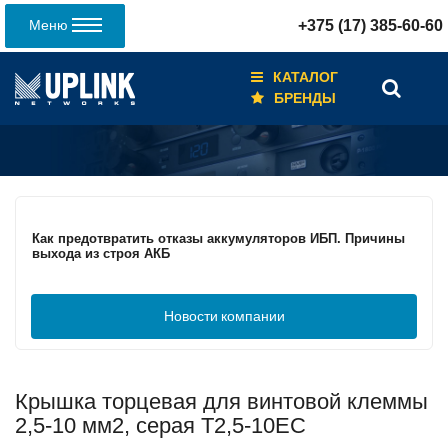
Меню
+375 (17) 385-60-60
КАТАЛОГ
БРЕНДЫ
Кабели для промышленных сетей в новом каталоге ANC
Как предотвратить отказы аккумуляторов ИБП. Причины
выхода из строя АКБ
Новости
компании
С 3–4 ноября 2025 г. инвентаризация на складе. Отгрузка
товара производиться не будет!
Крышка торцевая для винтовой клеммы
ИБП с мощным зарядным устройством и
масштабируемым временем автономной работы в
2,5-10 мм2, серая T2,5-10EC
зависимости от подключаемых внешних АКБ