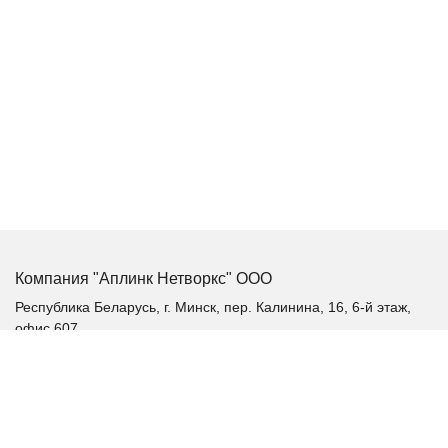
Компания "Аплинк Нетворкс" ООО
Республика Беларусь, г. Минск, пер. Калинина, 16, 6-й этаж,
офис 607
+375 (17) 385-60-60
+375 (29) 385-60-60
+375 (17) 287 36 19 (факс)
aplink@aplink.by