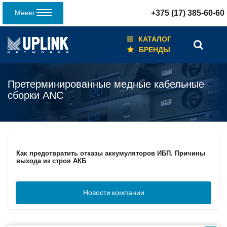
Меню
+375 (17) 385-60-60
КАТАЛОГ
БРЕНДЫ
Претерминированные медные кабельные
сборки ANC
Кабели для промышленных сетей в новом каталоге ANC
Как предотвратить отказы аккумуляторов ИБП. Причины
выхода из строя АКБ
Новости
компании
С 3–4 ноября 2025 г. инвентаризация на складе. Отгрузка
товара производиться не будет!