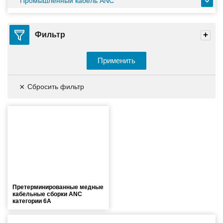
Промышленный кабель ANC
ИБП с мощным зарядным устройством и
масштабируемым временем автономной работы в
зависимости от подключаемых внешних АКБ
Фильтр
Оборудование связи и решения для электрических
подстанций
Применить
×
Сбросить фильтр
Кабели для промышленных сетей в новом каталоге ANC
Претерминированные медные
кабельные сборки ANC
категории 6A