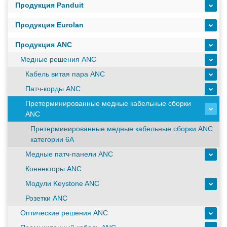
Продукция Panduit
ИБП с мощным зарядным устройством и
масштабируемым временем автономной работы в
Продукция Eurolan
зависимости от подключаемых внешних АКБ
Продукция ANC
Оборудование связи и решения для электрических
Медные решения ANC
подстанций
Кабель витая пара ANC
Патч-корды ANC
Претерминированные медные кабельные сборки
Кабели для промышленных сетей в новом каталоге ANC
ANC
Претерминированные медные кабельные сборки ANC
категории 6A
Как предотвратить отказы аккумуляторов ИБП. Причины
Медные патч-панели ANC
выхода из строя АКБ
Коннекторы ANC
Модули Keystone ANC
С 3–4 ноября 2025 г. инвентаризация на складе. Отгрузка
Розетки ANC
товара производиться не будет!
Оптические решения ANC