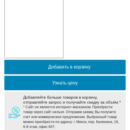
Оборудование связи и решения для электрических
подстанций
Кабели для промышленных сетей в новом каталоге ANC
Добавить в корзину
Узнать цену
Добавляйте больше товаров в корзину,
отправляйте запрос и получайте скидку за объём.*
* Сайт не является интернет-магазином. Приобрести
товар через сайт нельзя. Отправив заявку, Вы получите
счет или коммерческое предложение. Выбранный товар
можно приобрести по адресу: г. Минск, пер. Калинина, 16,
6-й этаж, офис 607.