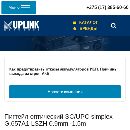
Меню
+375 (17) 385-60-60
КАТАЛОГ
БРЕНДЫ
Кабели для промышленных сетей в новом каталоге ANC
Как предотвратить отказы аккумуляторов ИБП. Причины
выхода из строя АКБ
Новости
компании
С 3–4 ноября 2025 г. инвентаризация на складе. Отгрузка
товара производиться не будет!
Пигтейл оптический SC/UPC simplex
ИБП с мощным зарядным устройством и
масштабируемым временем автономной работы в
G.657A1 LSZH 0.9mm -1.5m
зависимости от подключаемых внешних АКБ