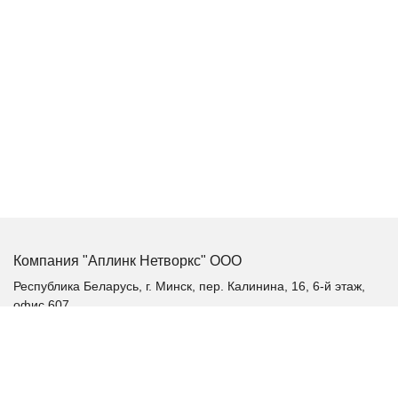
Компания "Аплинк Нетворкс" ООО
Республика Беларусь, г. Минск, пер. Калинина, 16, 6-й этаж,
офис 607
+375 (17) 385-60-60
+375 (29) 385-60-60
+375 (17) 287 36 19 (факс)
aplink@aplink.by