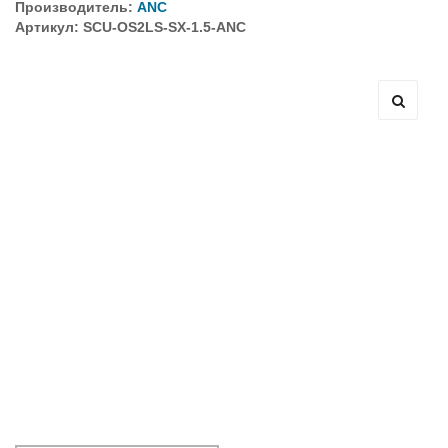
Производитель:
ANC
Артикул: SCU-OS2LS-SX-1.5-ANC
Оборудование связи и решения для электрических
подстанций
Кабели для промышленных сетей в новом каталоге ANC
Как предотвратить отказы аккумуляторов ИБП. Причины
выхода из строя АКБ
С 3–4 ноября 2025 г. инвентаризация на складе. Отгрузка
товара производиться не будет!
ИБП с мощным зарядным устройством и
масштабируемым временем автономной работы в
зависимости от подключаемых внешних АКБ