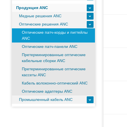
Продукция ANC
Оборудование связи и решения для электрических
Медные решения ANC
Оптические решения ANC
Оптические патч-корды и пигтейлы
Кабели для промышленных сетей в новом каталоге
ANC
Оптические патч-панели ANC
Как предотвратить отказы аккумуляторов ИБП. Пр
Претерминированные оптические
кабельные сборки ANC
Претерминированные оптические
С 3–4 ноября 2025 г. инвентаризация на складе. От
кассеты ANC
Кабель волоконно-оптический ANC
ИБП с мощным зарядным устройством и масштабир
Оптические адаптеры ANC
Промышленный кабель ANC
Оборудование связи и решения для электрических
Кабели для промышленных сетей в новом каталоге