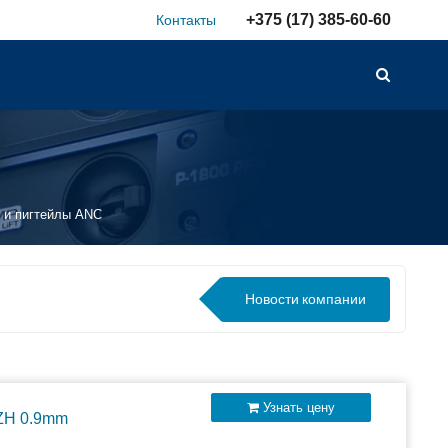
+375 (17) 385-60-60
Контакты
 и пигтейлы ANC
Новости
компании
Узнать цену
SZH 0.9mm
лючаемых внешних АКБ