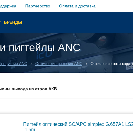
оддержка
Партнерство
Оплата и доставка
ы и
БРЕНДЫ
 и пигтейлы ANC
обслуживание
антий
Продукция ANC
Оптические решения ANC
Оптические патч-корды
 ANC
ичины выхода из строя АКБ
грузка товара производиться не будет!
Пигтейл оптический SC/APC simplex G.657A1 L
уемым временем автономной работы в зависимости от подк
-1.5m