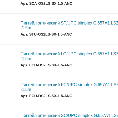
Арт. SCA-OS2LS-SX-1.5-ANC
 подстанций
Пигтейл оптический ST/UPC simplex G.657A1 LS
-1.5m
 ANC
Арт. STU-OS2LS-SX-1.5-ANC
ичины выхода из строя АКБ
Пигтейл оптический LC/UPC simplex G.657A1 LS
-1.5m
грузка товара производиться не будет!
Арт. LCU-OS2LS-SX-1.5-ANC
уемым временем автономной работы в зависимости от подк
Пигтейл оптический FC/UPC simplex G.657A1 L
-1.5m
Арт. FCU-OS2LS-SX-1.5-ANC
 подстанций
Пигтейл оптический SC/UPC simplex G.657A1 L
 ANC