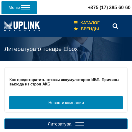
Меню
+375 (17) 385-60-60
КАТАЛОГ
БРЕНДЫ
Литература о товаре Elbox
Кабели для промышленных сетей в новом каталоге ANC
Как предотвратить отказы аккумуляторов ИБП. Причины
выхода из строя АКБ
Новости
компании
С 3–4 ноября 2025 г. инвентаризация на складе. Отгрузка
товара производиться не будет!
Литература
ИБП с мощным зарядным устройством и