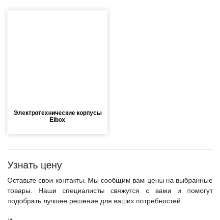
масштабируемым временем автономной работы в
зависимости от подключаемых внешних АКБ
Оборудование связи и решения для электрических
подстанций
Кабели для промышленных сетей в новом каталоге ANC
Электротехнические корпусы
Elbox
Как предотвратить отказы аккумуляторов ИБП. Причины
выхода из строя АКБ
Узнать цену
С 3–4 ноября 2025 г. инвентаризация на складе. Отгрузка
товара производиться не будет!
Оставьте свои контакты. Мы сообщим вам цены на выбранные
товары. Наши специалисты свяжутся с вами и помогут
подобрать лучшее решение для ваших потребностей.
ИБП с мощным зарядным устройством и
масштабируемым временем автономной работы в