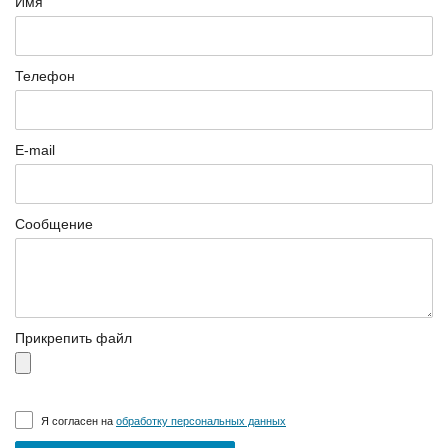
Имя
зависимости от подключаемых внешних АКБ
Оборудование связи и решения для электрических
Телефон
подстанций
E-mail
Кабели для промышленных сетей в новом каталоге ANC
Сообщение
Прикрепить файл
Я согласен на
обработку персональных данных