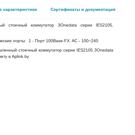
е характеристики
Сертификаты и документация
й стоечный коммутатор 3Onedata серии IES2105,
ческие порты: 1 - Порт 100Base-FX. AC - 100~240
ленный стоечный коммутатор серии IES2105 3Onedata
ту в Aplink.by
лючаемых внешних АКБ