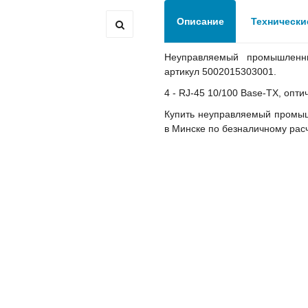
 подстанций
Описание
Технически
Неуправляемый промышленны
 ANC
артикул 5002015303001.
4 - RJ-45 10/100 Base-TX, опти
ичины выхода из строя АКБ
Купить неуправляемый промыш
в Минске по безналичному расче
грузка товара производиться не будет!
уемым временем автономной работы в зависимости от подк
 подстанций
 ANC