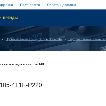
оддержка
Партнерство
Оплата и доставка
ы и
БРЕНДЫ
обслуживание
Промышленные коммутаторы 3onedata
Неуправляемые коммутат
антий
 ANC
ичины выхода из строя АКБ
грузка товара производиться не будет!
105-4T1F-P220
уемым временем автономной работы в зависимости от подк