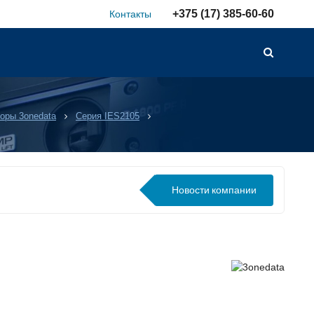
+375 (17) 385-60-60
Контакты
оры 3onedata
Серия IES2105
Новости
компании
лючаемых внешних АКБ