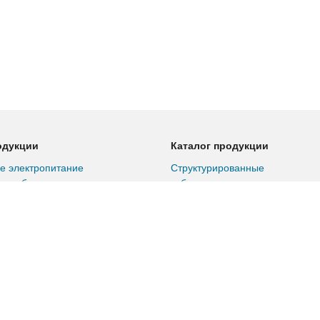
одукции
Каталог продукции
е электропитание
Структурированные
ные батареи
кабельные сети
ная энергетика
Собственное производство
ойки
Климатическое
ределительные
оборудование
Материалы и инструмент
для кабельных сетей
6 категория
Сетевое оборудование
6а категория
Серверное оборудование и
7 категория
СХД
ые коммутаторы
Коммутаторы для ЦОД