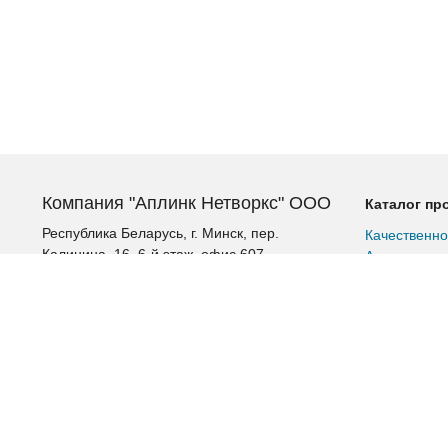
Компания "Аплинк Нетворкс" ООО
Каталог пр
Республика Беларусь, г. Минск, пер.
Качественно
Калинина, 16, 6-й этаж, офис 607
Аккумулятор
Альтернатив
+375 (17) 385-60-60
Шкафы и ст
+375 (29) 385-60-60
Шкафы расп
+375 (17) 287 36 19 (факс)
Патч-корды
Витая пара
aplink@aplink.by
Витая пара 
t.me/aplinkby
Витая пара 
Витая пара 
Промышленн